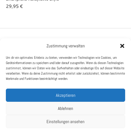
29,95
€
3
PRODUKTE
Zustimmung verwalten
HILFE
Handyketten
Um dir ein optimales Erlebnis zu bieten, verwenden wir Technologien wie Cookies, um
Impressum
Geräteinformationen zu speichern und/oder darauf zuzugreifen. Wenn du diesen Technologien
Workshops
zustimmst, können wir Daten wie das Surfverhalten oder eindeutige IDs auf dieser Website
Kontaktiere mich
verarbeiten. Wenn du deine Zustimmung nicht erteilst oder zurückziehst, können bestimmte
Merkmale und Funktionen beeinträchtigt werden.
Datenschutz
Versand & Rückgabe
Handmade Fashion
Akzeptieren
AGB
Ablehnen
Einstellungen ansehen
Copyright 2024 © MiaAurelia. Alle Rechte vorbehalten.