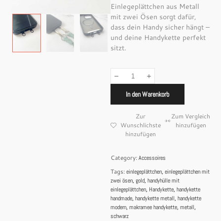
Einlegeplättchen aus Metall
mit zwei Ösen sorgt dafür,
dass dein Handy sicher hängt –
und deine Handykette perfekt
sitzt.
In den Warenkorb
Zur
Zum Vergleich
Wunschlichste
hinzufügen
hinzufügen
Category:
Accessoires
Tags:
,
einlegeplättchen
einlegeplättchen mit
,
,
zwei ösen
gold
handyhülle mit
,
,
einlegeplättchen
Handykette
handykette
,
,
handmade
handykette metall
handykette
,
,
,
modern
makramee handykette
metall
schwarz