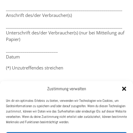
________________________________________________________
Anschrift des/der Verbraucher(s)
________________________________________________________
Unterschrift des/der Verbraucher(s) (nur bei Mitteilung auf
Papier)
_________________________
Datum
(*) Unzutreffendes streichen
PRODUKTE
Zustimmung verwalten
HILFE
Handyketten
Um dir ein optimales Erlebnis zu bieten, verwenden wir Technologien wie Cookies, um
Impressum
Geräteinformationen zu speichern und/oder darauf zuzugreifen. Wenn du diesen Technologien
Workshops
zustimmst, können wir Daten wie das Surfverhalten oder eindeutige IDs auf dieser Website
Kontaktiere mich
verarbeiten. Wenn du deine Zustimmung nicht erteilst oder zurückziehst, können bestimmte
Merkmale und Funktionen beeinträchtigt werden.
Datenschutz