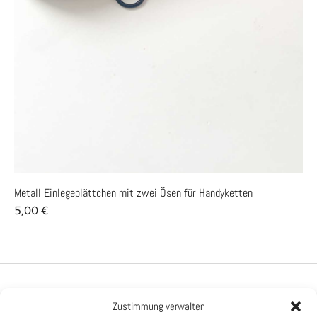
Metall Einlegeplättchen mit zwei Ösen für Handyketten
M
5,00
€
1
PRODUKTE
Zustimmung verwalten
HILFE