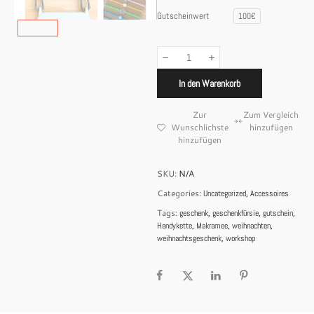
Gutscheinwert
100€
In den Warenkorb
Zur
Zum Vergleich
Wunschlichste
hinzufügen
hinzufügen
SKU:
N/A
Categories:
,
Uncategorized
Accessoires
Tags:
,
,
,
geschenk
geschenkfürsie
gutschein
,
,
,
Handykette
Makramee
weihnachten
,
weihnachtsgeschenk
workshop