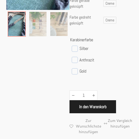
Farbe gerade
Creme
geknüpft
Farbe gedreht
Creme
geknüpft
Karabinerfarbe
Silber
Anthrazit
Gold
In den Warenkorb
Zur
Zum Vergleich
Wunschlichste
hinzufügen
hinzufügen