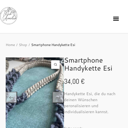
Home
Shop
Smartphone Handykette Esi
/
/
Smartphone
Handykette Esi
34,00
€
Handykette Esi, die du nach
deinen Wünschen
peronalisieren und
individualisieren kannst.