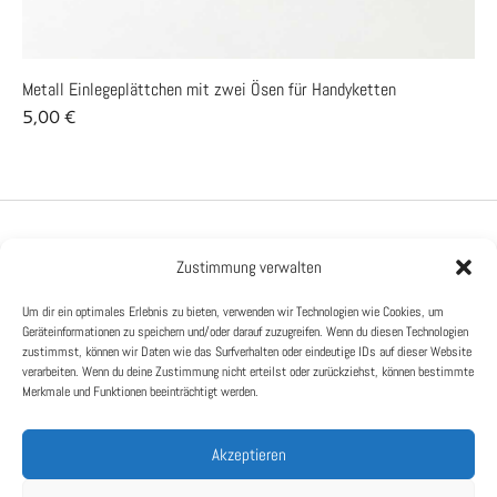
Metall Einlegeplättchen mit zwei Ösen für Handyketten
S
5,00
€
3
PRODUKTE
Zustimmung verwalten
HILFE
Handyketten
Um dir ein optimales Erlebnis zu bieten, verwenden wir Technologien wie Cookies, um
Impressum
Geräteinformationen zu speichern und/oder darauf zuzugreifen. Wenn du diesen Technologien
Workshops
zustimmst, können wir Daten wie das Surfverhalten oder eindeutige IDs auf dieser Website
Kontaktiere mich
verarbeiten. Wenn du deine Zustimmung nicht erteilst oder zurückziehst, können bestimmte
Merkmale und Funktionen beeinträchtigt werden.
Datenschutz
Versand & Rückgabe
Handmade Fashion
Akzeptieren
AGB