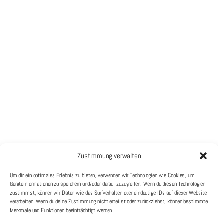
PRODUKTE
Zustimmung verwalten
HILFE
Handyketten
Um dir ein optimales Erlebnis zu bieten, verwenden wir Technologien wie Cookies, um
Impressum
Geräteinformationen zu speichern und/oder darauf zuzugreifen. Wenn du diesen Technologien
Workshops
zustimmst, können wir Daten wie das Surfverhalten oder eindeutige IDs auf dieser Website
Kontaktiere mich
verarbeiten. Wenn du deine Zustimmung nicht erteilst oder zurückziehst, können bestimmte
Merkmale und Funktionen beeinträchtigt werden.
Datenschutz